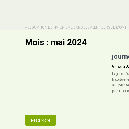
ASSOCIATION DE NATURISME DANS LES ALENTOURS DE MONTP
Mois :
mai 2024
journ
6 mai 20
la journ
habituell
au jour fé
par nos a
Read More