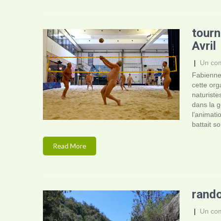
tourn
Avril
|
Un co
Fabienne
cette org
naturist
dans la g
l’animati
battait so
Read More
rando
|
Un co