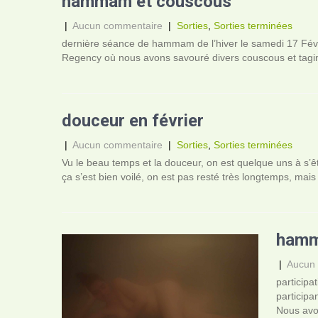
hammam et couscous
|
Aucun commentaire
|
Sorties
,
Sorties terminées
dernière séance de hammam de l’hiver le samedi 17 Févri
Regency où nous avons savouré divers couscous et tagi
douceur en février
|
Aucun commentaire
|
Sorties
,
Sorties terminées
Vu le beau temps et la douceur, on est quelque uns à s’êt
ça s’est bien voilé, on est pas resté très longtemps, mai
hamma
|
Aucun
particip
participa
Nous avon