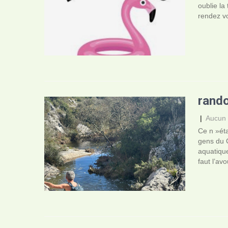
oublie la
rendez v
rando
|
Aucun
Ce n »éta
gens du C
aquatique
faut l’avo